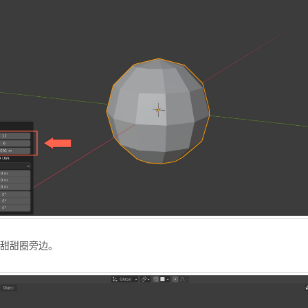
甜甜圈旁边。