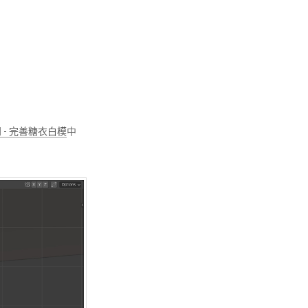
 - 完善糖衣白模
中