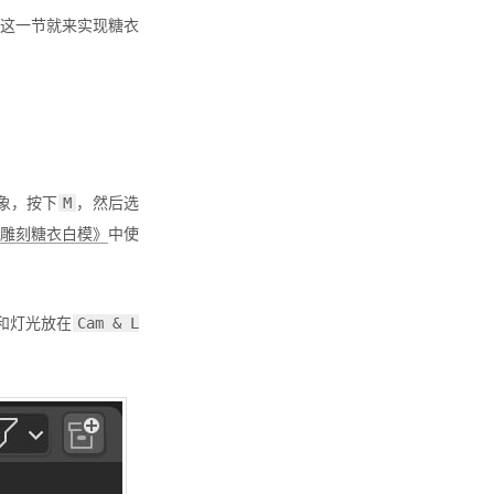
这一节就来实现糖衣
象，按下
，然后选
M
- 雕刻糖衣白模》
中使
和灯光放在
Cam & L