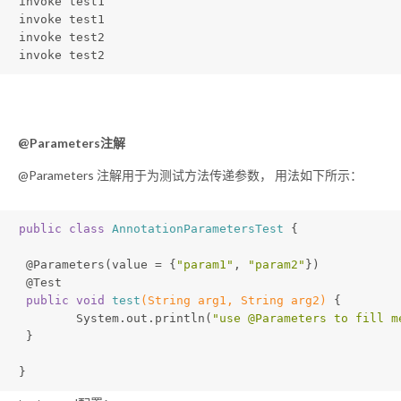
invoke test1

invoke test1

invoke test2

invoke test2
@Parameters注解
@Parameters 注解用于为测试方法传递参数， 用法如下所示：
public
class
AnnotationParametersTest
{
@Parameters
(value = {
"param1"
, 
"param2"
})
@Test
public
void
test
(String arg1, String arg2)
{
 	System.out.println(
"use @Parameters to fill m
 }
}