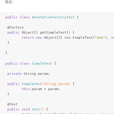
所示：
public
class
AnnotationFactoryTest
{
@Factory
public
 Object[] getSimpleTest() {
return
new
 Object[]{ 
new
 SimpleTest(
"one"
), 
n
 }
}
public
class
SimpleTest
{
private
 String param;
public
SimpleTest
(String param)
{
this
.param = param;
 }
@Test
public
void
test
()
{