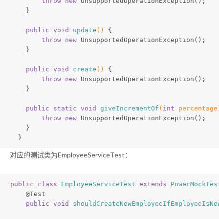
throw
new
 UnsupportedOperationException();
    }
public
void
update
()
{
throw
new
 UnsupportedOperationException();
    }
public
void
create
()
{
throw
new
 UnsupportedOperationException();
    }
public
static
void
giveIncrementOf
(
int
 percentage
throw
new
 UnsupportedOperationException();
    }
  }
对应的测试类为EmployeeServiceTest：
public
class
EmployeeServiceTest
extends
PowerMockTes
@Test
public
void
shouldCreateNewEmployeeIfEmployeeIsNe