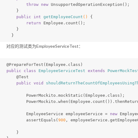
throw
new
 UnsupportedOperationException();
    }
public
int
getEmployeeCount
()
{    
return
 Employee.count();
    }
  }
对应的测试类为EmployeeServiceTest：
@PrepareForTest
(Employee.class)
public
class
EmployeeServiceTest
extends
PowerMockTes
@Test
public
void
shouldReturnTheCountOfEmployeesUsingT
        PowerMockito.mockStatic(Employee.class);
        PowerMockito.when(Employee.count()).thenRetur
        EmployeeService employeeService = 
new
 Employe
        assertEquals(
900
, employeeService.getEmployee
    }