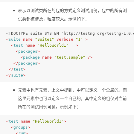
表示以测试类所在的包的方式定义测试用例，包中的所有测
试类都被涉及，粒度较大。示例如下：
<!DOCTYPE suite SYSTEM "http://testng.org/testng-1.0.
<
suite
name
=
"Suite1"
verbose
=
"1"
 >
<
test
name
=
"HelloWorld1"
   >
<
packages
>
<
package
name
=
"test.sample"
 />
</
packages
>
</
test
>
</
suite
>
元素中也有
元素，上文中提到，
中可以定义一个全局的
。而
这里
元素中也可以定义一个自己的
，其中定义的组仅对当前
所在的测试用例可见。示例如下：
<
test
name
=
"HelloWorld1"
>
<
groups
>
<
run
>