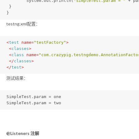
 	System.out.println(
"SimpleTest.param = "
 + pa
 }
}
testng.xml配置：
<
test
name
=
"testFactory"
>
<
classes
>
<
class
name
=
"com.crazypig.testngdemo.AnnotationFacto
</
classes
>
</
test
>
测试结果：
SimpleTest.param = one
SimpleTest.param = two
@Listeners 注解