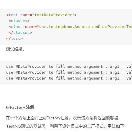
<
test
name
=
"testDataProvider"
>
<
classes
>
<
class
name
=
"com.testngdemo.AnnotationDataProviderTe
</
classes
>
</
test
>
测试结果：
use @DataProvider to fill method argument : arg1 = va
use @DataProvider to fill method argument : arg1 = va
use @DataProvider to fill method argument : arg1 = va
@Factory 注解
在一个方法上面打上@Factory注解，表示该方法将返回能够被
TestNG测试的测试类。利用了设计模式中的工厂模式，用法如下