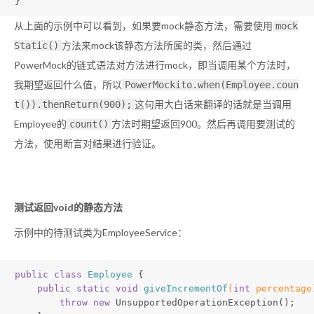
}
从上面的示例中可以看到，如果要mock静态方法，需要使用
mock
方法来mock该静态方法所属的类，然后通过
Static()
PowerMock的链式语法对方法进行mock，即当调用某个方法时，
我期望返回什么值，所以
PowerMockito.when(Employee.coun
这句用大白话来翻译的话就是当调用
t()).thenReturn(900);
Employee的
方法时期望返回900。然后再调用要测试的
count()
方法，使用断言对结果进行验证。
测试返回void的静态方法
示例中的待测试类为EmployeeService：
public
class
Employee
{
public
static
void
giveIncrementOf
(
int
 percentage
throw
new
 UnsupportedOperationException();