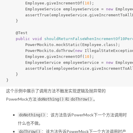
        Employee.giveIncrementOf(
10
);
        EmployeeService employeeService = 
new
 Employe
        assertTrue(employeeService.giveIncrementToAll
    }
@Test
public
void
shouldReturnFalseWhenIncrementOf10Per
        PowerMockito.mockStatic(Employee.class);
        PowerMockito.doThrow(
new
 IllegalStateExceptio
        Employee.giveIncrementOf(
10
);
        EmployeeService employeeService = 
new
 Employe
        assertFalse(employeeService.giveIncrementToAl
    }    
}
这个示例中展示了调用方法不触发实现逻辑及抛异常的
PowerMock方法
和
。
doNothing()
doThrow()
：该方法告诉PowerMock下一个方法调用时
doNothing()
什么也不做。
：该方法告诉PowerMock下一个方法调用时产
doThrow()