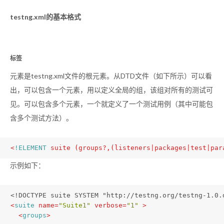
testng.xml的基本格式
标签
元素是testng.xml文件的根元素。从DTD文件（如下所示）可以看
出，
可以包含一个
元素，用以定义全局的组，该组对所有的测试可
见。
可以包含多个
元素，一个
就定义了一个测试用例（其中可能包
含多个测试方法）。
<
!ELEMENT
suite
 (
groups
?,(
listeners
|
packages
|
test
|
par
示例如下：
<!DOCTYPE suite SYSTEM "http://testng.org/testng-1.0.
<
suite
name
=
"Suite1"
verbose
=
"1"
 >
<
groups
>