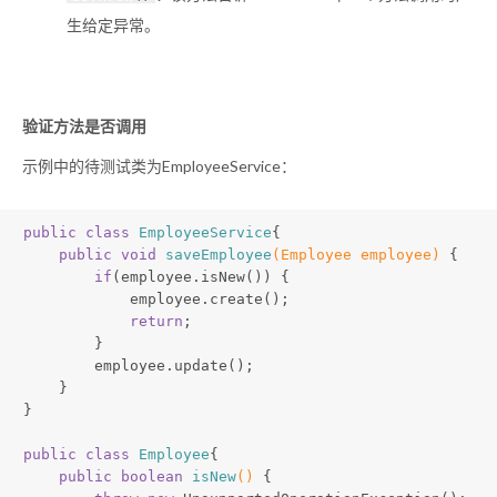
生给定异常。
验证方法是否调用
示例中的待测试类为EmployeeService：
public
class
EmployeeService
{
public
void
saveEmployee
(Employee employee)
{
if
(employee.isNew()) {
            employee.create();
return
;
        }
        employee.update();
    }
}
public
class
Employee
{
public
boolean
isNew
()
{