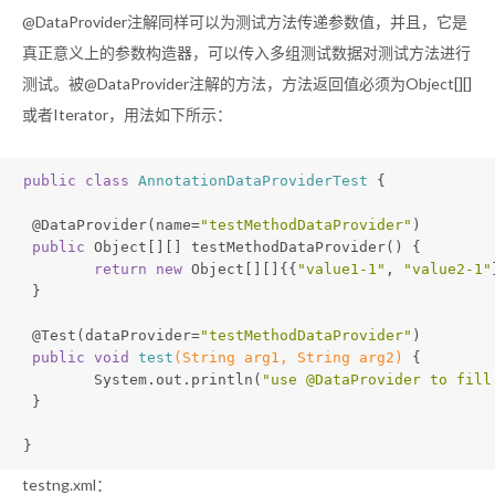
@DataProvider注解同样可以为测试方法传递参数值，并且，它是
真正意义上的参数构造器，可以传入多组测试数据对测试方法进行
测试。被@DataProvider注解的方法，方法返回值必须为Object[][]
或者Iterator
，用法如下所示：
public
class
AnnotationDataProviderTest
{
@DataProvider
(name=
"testMethodDataProvider"
)
public
 Object[][] testMethodDataProvider() {
return
new
 Object[][]{{
"value1-1"
, 
"value2-1"
 }
@Test
(dataProvider=
"testMethodDataProvider"
)
public
void
test
(String arg1, String arg2)
{
 	System.out.println(
"use @DataProvider to fill
 }
}
testng.xml：