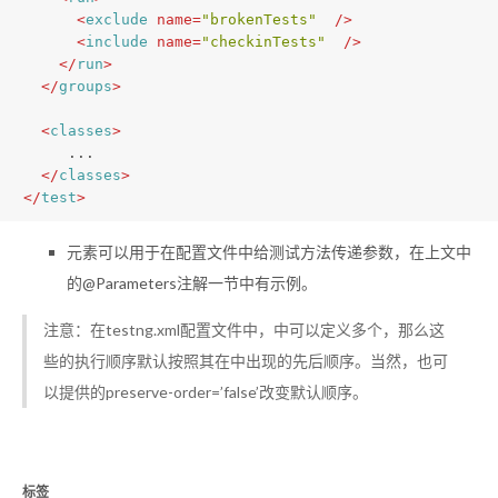
<
exclude
name
=
"brokenTests"
  />
<
include
name
=
"checkinTests"
  />
</
run
>
</
groups
>
<
classes
>
     ...
</
classes
>
</
test
>
元素可以用于在配置文件中给测试方法传递参数，在上文中
的@Parameters注解一节中有示例。
注意：在testng.xml配置文件中，
中可以定义多个
，那么这
些
的执行顺序默认按照其在
中出现的先后顺序。当然，也可
以提供
的preserve-order=’false’改变默认顺序。
标签