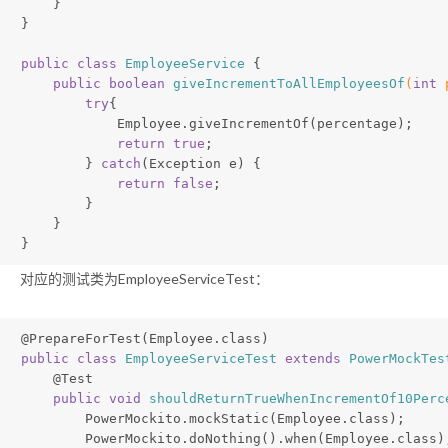
    }
}
public
class
EmployeeService
{
public
boolean
giveIncrementToAllEmployeesOf
(
int
 
try
{
            Employee.giveIncrementOf(percentage);
return
true
;
        } 
catch
(Exception e) {
return
false
;
        }
    }
}
对应的测试类为EmployeeServiceTest：
@PrepareForTest
(Employee.class)
public
class
EmployeeServiceTest
extends
PowerMockTes
@Test
public
void
shouldReturnTrueWhenIncrementOf10Perc
        PowerMockito.mockStatic(Employee.class);
        PowerMockito.doNothing().when(Employee.class)