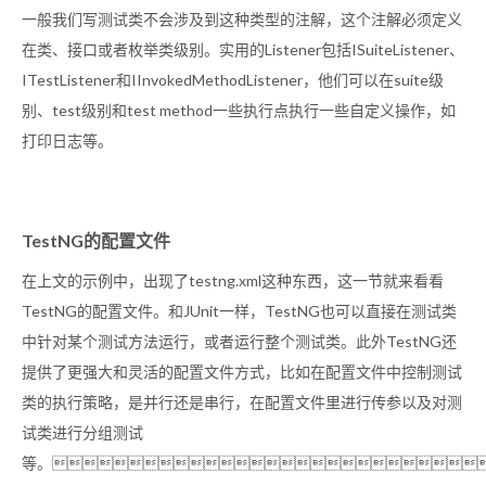
一般我们写测试类不会涉及到这种类型的注解，这个注解必须定义
在类、接口或者枚举类级别。实用的Listener包括ISuiteListener、
ITestListener和IInvokedMethodListener，他们可以在suite级
别、test级别和test method一些执行点执行一些自定义操作，如
打印日志等。
TestNG的配置文件
在上文的示例中，出现了testng.xml这种东西，这一节就来看看TestNG的配置文件。和JUnit一样，TestNG也可以直接在测试类中针对某个测试方法运行，或者运行整个测试类。此外TestNG还提供了更强大和灵活的配置文件方式，比如在配置文件中控制测试类的执行策略，是并行还是串行，在配置文件里进行传参以及对测试类进行分组测试等。