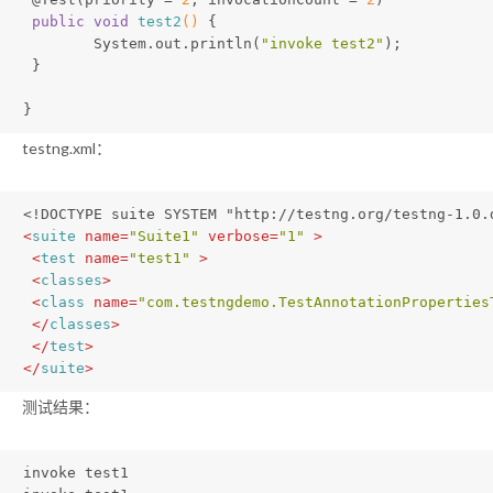
public
void
test2
()
{
 	System.out.println(
"invoke test2"
);
 }
}
testng.xml：
<!DOCTYPE suite SYSTEM "http://testng.org/testng-1.0.
<
suite
name
=
"Suite1"
verbose
=
"1"
 >
<
test
name
=
"test1"
 >
<
classes
>
<
class
name
=
"com.testngdemo.TestAnnotationProperties
</
classes
>
</
test
>
</
suite
>
测试结果：
invoke test1
