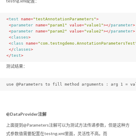
testng.xml配置：
<
test
name
=
"testAnnotationParameters"
>
<
parameter
name
=
"param1"
value
=
"value1"
>
</
parameter
>
<
parameter
name
=
"param2"
value
=
"value2"
>
</
parameter
>
<
classes
>
<
class
name
=
"com.testngdemo.AnnotationParametersTest
</
classes
>
</
test
>
测试结果：
use @Parameters to fill method arguments : arg 1 = va
@DataProvider注解
上面提到@Parameters注解可以为测试方法传递参数，但是这种方
式参数值需要配置在testng.xml里面，灵活性不高。而