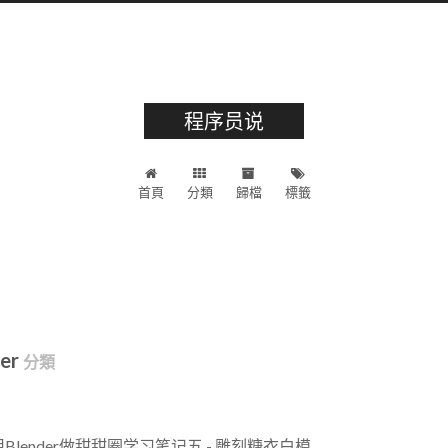
程序员说
首頁
分類
歸檔
標籤
der
分類
用Blender做甜甜圈学习笔记五 - 雕刻糖衣白模